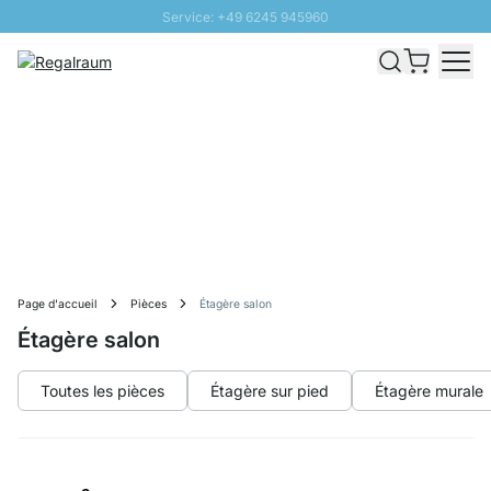
Service: +49 6245 945960
Aller au contenu
Livraison rapide - Livraison gratuite dès 100€
Retour 100 jours
PROMO SOLEIL: Jusqu'à 20% de remise
Page d'accueil
Pièces
Étagère salon
Étagère salon
Toutes les pièces
Étagère sur pied
Étagère murale