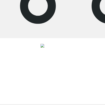
4.7
Nos produits de la catégorie Étagère salon ont été évalués par
26523
clients
avec une note moyenne de
4.7
étoiles sur
5
.
Vers les avis
Service clientèle compétent
Livraison gratuite
Droit de retour de 100 jours