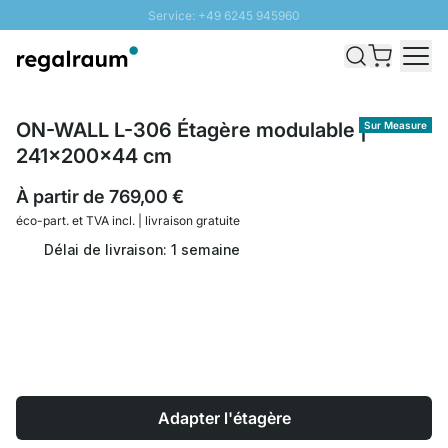
Service: +49 6245 945960
Aller au contenu
Livraison rapide - Livraison gratuite dès 100€
Retour 100 jours
PROMO SOLEIL: Jusqu'à 20% de remise
ON-WALL L-306 Étagère modulable |
Sur Measure
241x200x44 cm
À partir de
769,00 €
éco-part. et
TVA incl. | livraison gratuite
Délai de livraison: 1 semaine
Adapter l'étagère