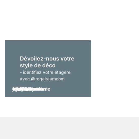
ON-WALL 301 Étagère
À partir de
569,00 €
Dévoilez-nous votre
style de déco
- identifiez votre étagère
avec @regalraumcom