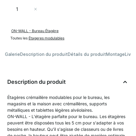
Quantité
Ajouter au panier
ON-WALL - Bureau Étagère
Toutes les
Étageres modulables
Galerie
Description du produit
Détails du produit
Montage
Livra
Description du produit
Étagères crémaillère modulables pour le bureau, les
magasins et la maison avec crémaillères, supports
métalliques et tablettes légères alvéolaires.
ON-WALL - L'étagère parfaite pour le bureau. Les étagères
peuvent être disposées tous les 5 cm pour s'adapter à vos
besoins en hauteur. Qu'il s'agisse de classeurs ou de livres
de poche, la hauteur peut être ajustée de manière optimale.