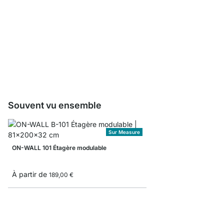
Boîte pliante
À partir de
8,3
5,10 €
Souvent vu ensemble
Sur Measure
ON-WALL 101 Étagère modulable
À partir de
189,00 €