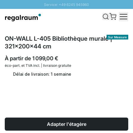
Service: +49 6245 945960
Aller au contenu
Livraison rapide - Livraison gratuite dès 100€
Retour 100 jours
PROMO SOLEIL: Jusqu'à 20% de remise
ON-WALL L-405 Bibliothèque murale |
Sur Measure
321x200x44 cm
À partir de
1 099,00 €
éco-part. et
TVA incl. | livraison gratuite
Délai de livraison: 1 semaine
Adapter l'étagère