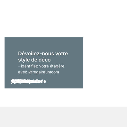
ON-WALL 205 Étagère
À partir de
559,00 €
Dévoilez-nous votre
style de déco
- identifiez votre étagère
avec @regalraumcom