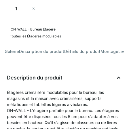
Quantité
Ajouter au panier
ON-WALL - Bureau Étagère
Toutes les
Étageres modulables
Galerie
Description du produit
Détails du produit
Montage
Livra
Description du produit
Étagères crémaillère modulables pour le bureau, les
magasins et la maison avec crémaillères, supports
métalliques et tablettes légères alvéolaires.
ON-WALL - L'étagère parfaite pour le bureau. Les étagères
peuvent être disposées tous les 5 cm pour s'adapter à vos
besoins en hauteur. Qu'il s'agisse de classeurs ou de livres
de poche, la hauteur peut être ajustée de manière optimale.