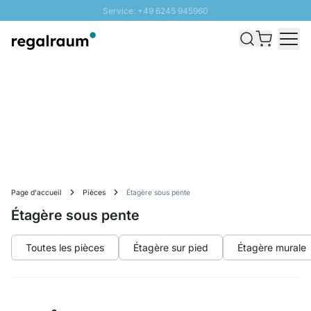
Service: +49 6245 945960
Aller au contenu
Livraison rapide - Livraison gratuite dès 100€
Retour 100 jours
PROMO SOLEIL: Jusqu'à 20% de remise
Page d'accueil
Pièces
Étagère sous pente
Étagère sous pente
Toutes les pièces
Étagère sur pied
Étagère murale