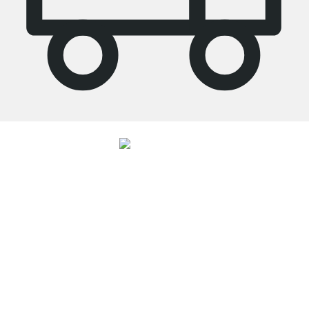
4.7
Nos produits de la catégorie Étagère sous pente ont été évalués par
26486
clients avec une note moyenne de
4.7
étoiles sur
5
.
Vers les avis
Service clientèle compétent
Livraison gratuite
Droit de retour de 100 jours