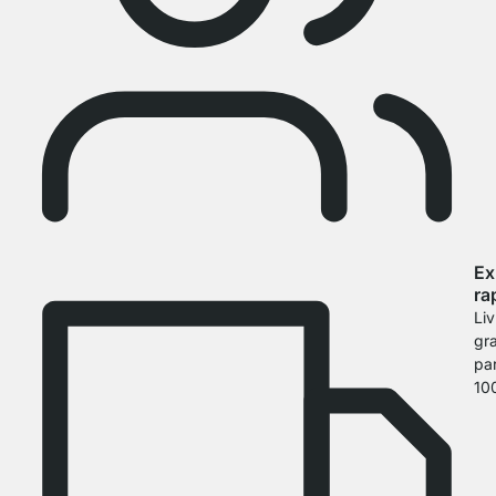
Ex
ra
Liv
gra
par
10