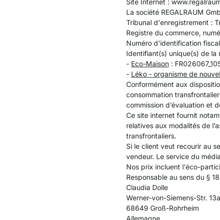
Site Internet : www.regalrau
La société REGALRAUM GmbH e
Tribunal d'enregistrement : 
Registre du commerce, numér
Numéro d'identification fiscal
Identifiant(s) unique(s) de la
-
Eco-Maison
: FR026067_10
-
Léko - organisme de nouvel
Conformément aux dispositio
consommation transfrontaliers. 
commission d’évaluation et d
Ce site internet fournit no
relatives aux modalités de l’
transfrontaliers.
Si le client veut recourir au 
vendeur. Le service du média
Nos prix incluent l'éco-parti
Responsable au sens du § 18 
Claudia Dolle
Werner-von-Siemens-Str. 13
68649 Groß-Rohrheim
Allemagne