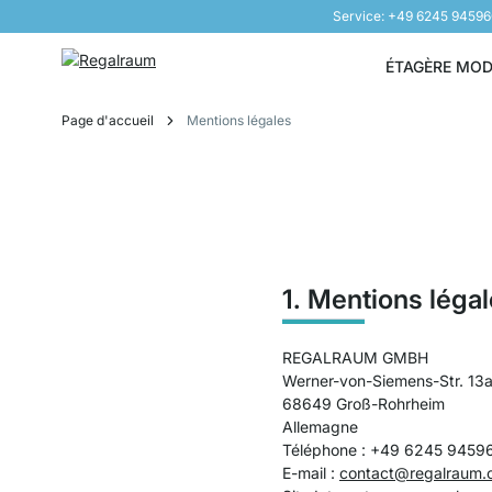
Service: +49 6245 9459
Aller au contenu
ÉTAGÈRE MO
Page d'accueil
Mentions légales
1. Mentions léga
REGALRAUM GMBH
Werner-von-Siemens-Str. 13
68649 Groß-Rohrheim
Allemagne
Téléphone : +49 6245 9459
E-mail :
contact@regalraum.