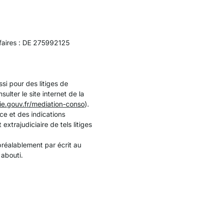
affaires : DE 275992125
i pour des litiges de
sulter le site internet de la
e.gouv.fr/mediation-conso
).
e et des indications
xtrajudiciaire de tels litiges
 préalablement par écrit au
 abouti.