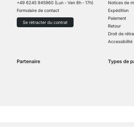
+49 6245 945960
(Lun - Ven 8h ‑ 17h)
Notices de 
Formulaire de contact
Expédition
Paiement
Se rétracter du contrat
Retour
Droit de rétr
Accessibilité
Partenaire
Types de p
Expédition avec GLS
Expédition avec Schenker
Zahlung mit 
Paie
Paiement par
©REGALRAUM 2026