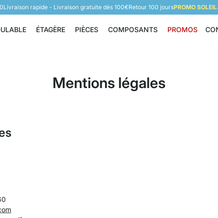
60
Livraison rapide - Livraison gratuite dès 100€
Retour 100 jours
PROMO SOLEIL:
DULABLE
ÉTAGÈRE
PIÈCES
COMPOSANTS
PROMOS
CO
Étagère modulable
Étagère
Pièces
Composants
Mentions légales
les
a
60
com