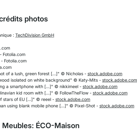
crédits photos
hnique :
TechDivision GmbH
a.com
 Fotolia.com
- Fotolia.com
ia.com
of a lush, green forest [...]"
© Nicholas -
stock.adobe.com
wood isolated on white background"
© Katy-Mits -
stock.adobe.com
 a smartphone with [...]"
© nikkimeel -
stock.adobe.com
navian kid room with [...]"
© FollowTheFlow -
stock.adobe.com
stars of EU [...]"
© reeel -
stock.adobe.com
 using blank mobile phone [...]"
© Pixel-Shot -
stock.adobe.com
s Meubles: ÉCO-Maison