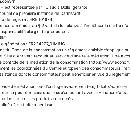
m.com/fr
st représentée par : Claudia Dolle, gérante
Tribunal de première instance de Darmstadt
o de registre : HRB 101678
e conformément au § 27a de la loi relative à l'impôt sur le chiffre d'
 responsabilité élargie du producteur:
5IKY
le génération
: FR224227_01MINC
ns du Code de la consommation un règlement amiable s’applique auss
Si le client veut recourir au service d’une telle médiation, il peut con
e contrôle de la médiation de la consommation (
https://www.economi
tamment les coordonnées du Centre européen des consommateurs Franc
assistance dont le consommateur peut bénéficier en vue du règlement e
service de médiation lors d’un litige avec le vendeur, il doit s’adresser
teur ne peut être saisi que lorsqu’un accord avec le vendeur n’a pas
cipation sur tous les produits concernés
alinéa 2 du traité «médias» :
a