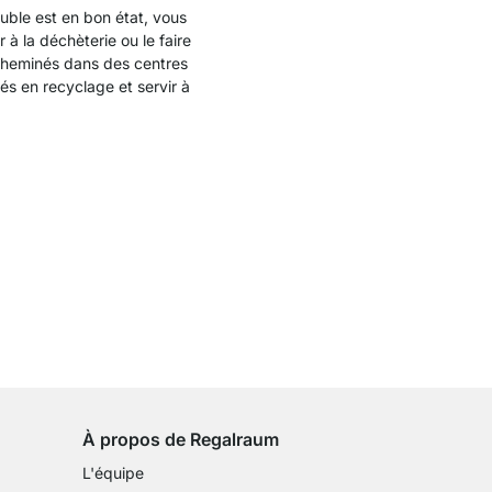
uble est en bon état, vous
à la déchèterie ou le faire
acheminés dans des centres
yés en recyclage et servir à
Droit de retour de 100 jours
sur tous les articles standards
À propos de Regalraum
L'équipe