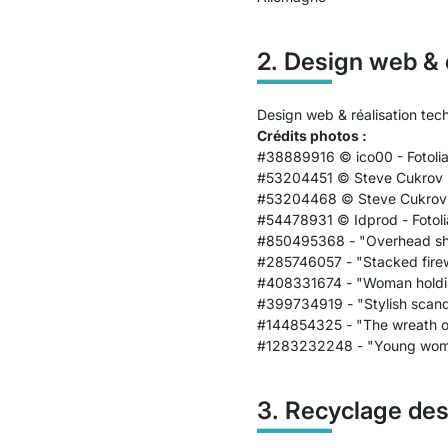
2. Design web & 
Design web & réalisation tec
Crédits photos :
#38889916
© ico00 - Fotoli
#53204451
© Steve Cukrov -
#53204468
© Steve Cukrov 
#54478931
© Idprod - Fotol
#850495368 - "Overhead shot 
#285746057 - "Stacked fire
#408331674 - "Woman holding
#399734919 - "Stylish scandi
#144854325 - "The wreath of 
#1283232248 - "Young woman
3. Recyclage de