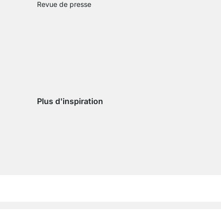
Revue de presse
Plus d'inspiration
son
vraison
de livraison
ys de livraison
e pays de livraison
tions légales
CGV
Protection des données
Cookie paramètres