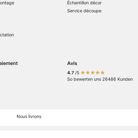
montage
Échantillon décor
Service découpe
actation
aiement
Avis
Visa
ment avec Mastercard
Paiement par carte bancaire
Paiement avec Paypal
Paiement avec Klarna Sofort
4.7
/5
So bewerten uns 26486 Kunden
 virement bancaire
Current country
Changer de pays de livraison
Changer de pays de livraison
Changer de pays de livraison
Changer de pays de livraison
Changer de pays de livrai
Changer de pays de li
Changer de pays 
Changer de pa
Changer d
Nous livrons
Men