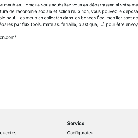
 meubles. Lorsque vous souhaitez vous en débarrasser, si votre me
ure de l’économie sociale et solidaire. Sinon, vous pouvez le déposer 
ble neuf. Les meubles collectés dans les bennes Éco-mobilier sont 
éparés par flux (bois, matelas, ferraille, plastique, …) pour être envo
on.com/
Livraison gratuite
dès 100€ (valeur commande)
Service
équentes
Configurateur