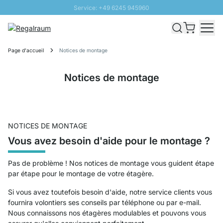
Service: +49 6245 945960
Aller au contenu
Livraison rapide - Livraison gratuite dès 100€
Retour 100 jours
Page d'accueil
Notices de montage
PROMO SOLEIL: Jusqu'à 20% de remise
Notices de montage
NOTICES DE MONTAGE
Vous avez besoin d'aide pour le montage ?
Pas de problème ! Nos notices de montage vous guident étape
par étape pour le montage de votre étagère.
Si vous avez toutefois besoin d'aide, notre service clients vous
fournira volontiers ses conseils par téléphone ou par e-mail.
Nous connaissons nos étagères modulables et pouvons vous