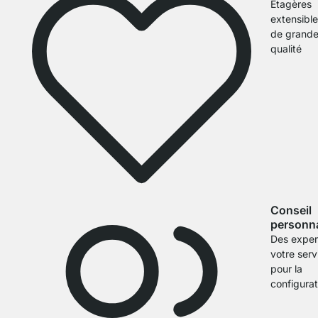
Étagères
extensibl
de grand
qualité
Conseil
personna
Des exper
votre serv
pour la
configurat