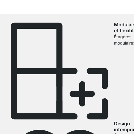
Modulai
et flexib
Étagères
modulaire
Design
intempor