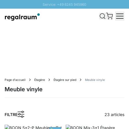
Service: +49 6245 945960
Aller au contenu
Livraison rapide - Livraison gratuite dès 100€
Retour 100 jours
PROMO SOLEIL: Jusqu'à 20% de remise
Page d'accueil
Étagère
Étagère sur pied
Meuble vinyle
Meuble vinyle
FILTRE
23
articles