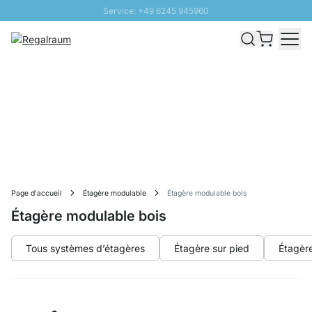
Service: +49 6245 945960
Aller au contenu
Livraison rapide - Livraison gratuite dès 100€
Retour 100 jours
PROMO SOLEIL: Jusqu'à 20% de remise
Page d'accueil
Étagère modulable
Étagère modulable bois
Étagère modulable bois
Tous systèmes d’étagères
Étagère sur pied
Étagèr