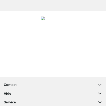
4.7
Nos produits de la catégorie Étagère modulable bois ont été évalués par
26486
clients avec une note moyenne de
4.7
étoiles sur
5
.
Vers les avis
Service clientèle compétent
Livraison gratuite
Droit de retour de 100 jours
Contact
contact@regalraum.com
Aide
+49 6245 945960
(Lun - Ven 8h ‑ 17h)
Questions fréquentes
Service
Formulaire de contact