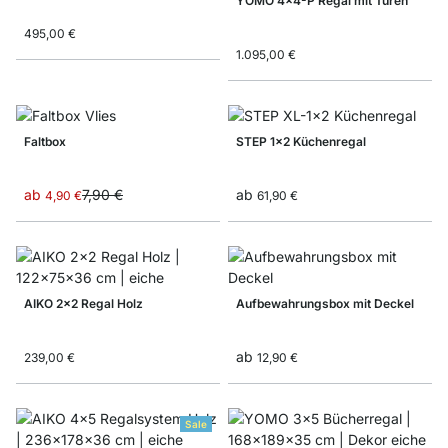
YOMO 4x4-P Regal mit Türen
495,00 €
1.095,00 €
Faltbox
STEP 1x2 Küchenregal
ab
7,90 €
ab
4,90 €
61,90 €
AIKO 2x2 Regal Holz
Aufbewahrungsbox mit Deckel
ab
239,00 €
12,90 €
Sale