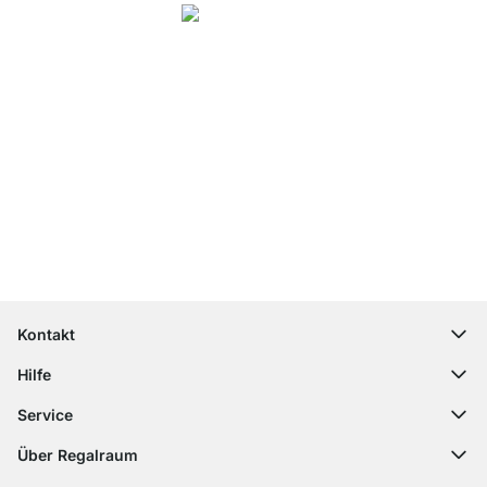
4.8
Unsere Produkte in der Kategorie Regalsystem Holz wurden von
37928
Kunden durchschnittlich mit
4.8
von
5
Sternen bewertet.
Zu den
Bewertungen
Top Kundenservice
Kostenloser Versand
100 Tage Rückgaberecht
Kontakt
contact@regalraum.com
Hilfe
+49 6245 945960
(Mo.‑Fr. 8 ‑ 17 Uhr)
Häufige Fragen
Service
Kontaktformular
Montageanleitungen
Regalplaner
Über Regalraum
Versandinformationen
Dekormuster
Über uns