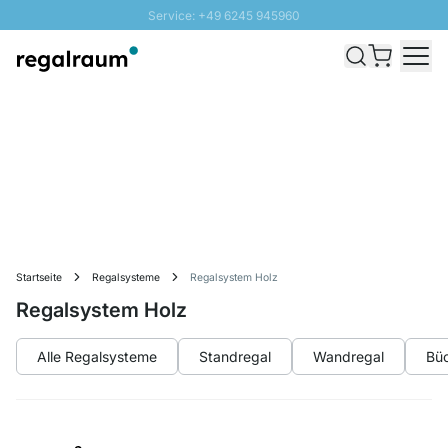
Service: +49 6245 945960
Direkt zum Inhalt
Schnelle Lieferung - Gratis Versand ab 100€
100 Tage Rückgabe
SUNNY SALE: Bis zu 20% Rabatt
Startseite
Regalsysteme
Regalsystem Holz
Regalsystem Holz
Alle Regalsysteme
Standregal
Wandregal
Büc