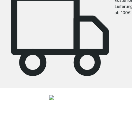
Kostenlo
Lieferun
ab 100€
4.8
Unsere Produkte in der Kategorie Kleiderständer wurden von
37965
Kunden durchschnittlich mit
4.8
von
5
Sternen bewertet.
Zu den
Bewertungen