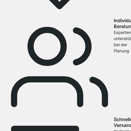
Individu
Beratu
Experten
unterstü
bei der
Planung
Schnell
Versan