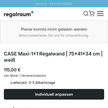
Service: +49 6245 945960
Direkt zum Inhalt
Schnelle Lieferung - Gratis Versand ab 100€
100 Tage Rückgabe
SUNNY SALE: Bis zu 20% Rabatt
Planer konnte nicht geladen werden
Bitte kontaktieren Sie uns für Unterstützung.
CASE Maxi-1x1 Regalwand | 75x41x34 cm |
weiß
115,00 €
inkl. MwSt. | Versand kostenlos
Lieferzeit: 3-5 Arbeitstage
Individuell anpassen
Menge