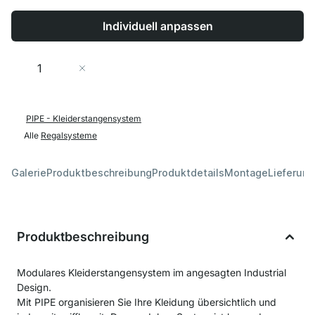
Individuell anpassen
Menge
In den Warenkorb
PIPE - Kleiderstangensystem
Alle
Regalsysteme
Galerie
Produktbeschreibung
Produktdetails
Montage
Lieferung
Produktbeschreibung
Modulares Kleiderstangensystem im angesagten Industrial
Design.
Mit PIPE organisieren Sie Ihre Kleidung übersichtlich und