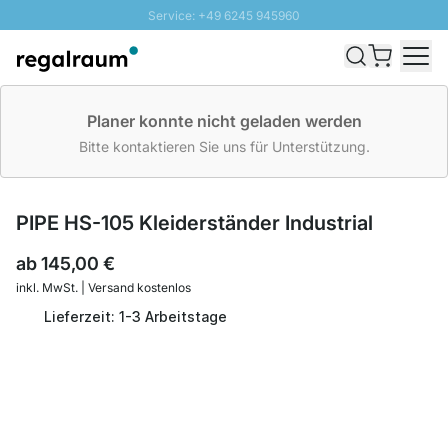
Service: +49 6245 945960
Direkt zum Inhalt
Schnelle Lieferung - Gratis Versand ab 100€
100 Tage Rückgabe
SUNNY SALE: Bis zu 20% Rabatt
Planer konnte nicht geladen werden
Bitte kontaktieren Sie uns für Unterstützung.
PIPE HS-105 Kleiderständer Industrial
ab
145,00 €
inkl. MwSt. | Versand kostenlos
Lieferzeit: 1-3 Arbeitstage