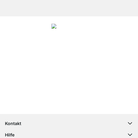
4.8
Unsere Produkte in der Kategorie Raumteiler Regal wurden von
37928
Kunden durchschnittlich mit
4.8
von
5
Sternen bewertet.
Zu den
Bewertungen
Top Kundenservice
Kostenloser Versand
100 Tage Rückgaberecht
Kontakt
contact@regalraum.com
Hilfe