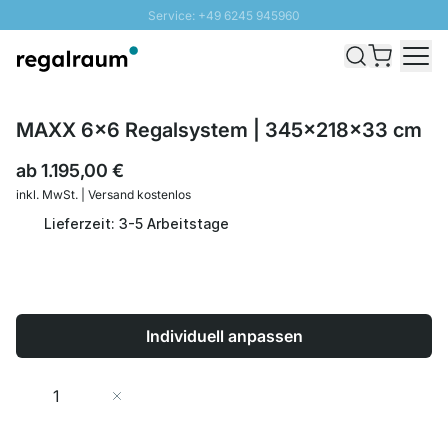
Service: +49 6245 945960
Direkt zum Inhalt
Schnelle Lieferung - Gratis Versand ab 100€
100 Tage Rückgabe
SUNNY SALE: Bis zu 20% Rabatt
MAXX 6x6 Regalsystem | 345x218x33 cm
ab
1.195,00 €
inkl. MwSt. | Versand kostenlos
Lieferzeit: 3-5 Arbeitstage
Individuell anpassen
Menge
In den Warenkorb