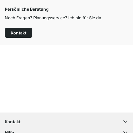
Persönliche Beratung
Noch Fragen? Planungsservice? Ich bin für Sie da.
Kontakt
Top Kundenservice
Kostenloser Versand
100 Tage Rückgaberecht
Kontakt
contact@regalraum.com
Hilfe