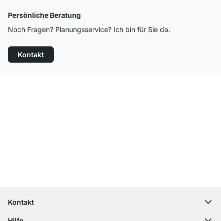
Persönliche Beratung
Noch Fragen? Planungsservice? Ich bin für Sie da.
Kontakt
Top Kundenservice
Kostenloser Versand
100 Tage Rückgaberecht
Kontakt
contact@regalraum.com
Hilfe