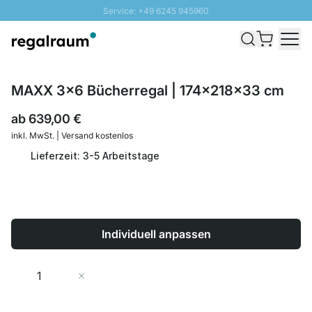
Service: +49 6245 945960
Direkt zum Inhalt
Schnelle Lieferung - Gratis Versand ab 100€
100 Tage Rückgabe
SUNNY SALE: Bis zu 20% Rabatt
MAXX 3x6 Bücherregal | 174x218x33 cm
ab
639,00 €
inkl. MwSt. | Versand kostenlos
Lieferzeit: 3-5 Arbeitstage
Individuell anpassen
Menge
In den Warenkorb