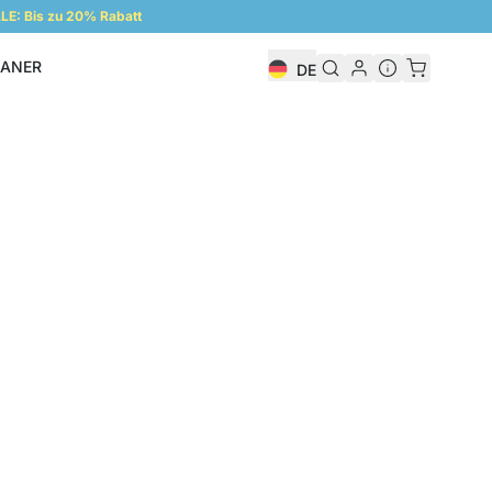
E: Bis zu 20% Rabatt
LANER
DE
Regalplaner