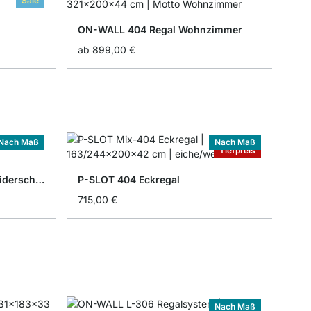
Sale
ON-WALL 404 Regal Wohnzimmer
ab
899,00 €
Nach Maß
Nach Maß
Tiefpreis
CLOS-IT 606 Begehbarer Kleiderschrank
P-SLOT 404 Eckregal
715,00 €
Nach Maß