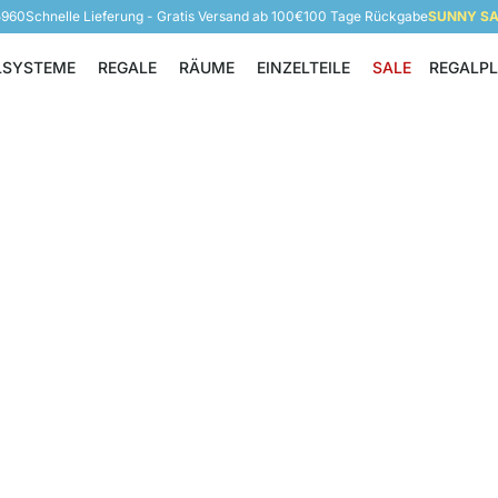
5960
Schnelle Lieferung - Gratis Versand ab 100€
100 Tage Rückgabe
SUNNY SAL
LSYSTEME
REGALE
RÄUME
EINZELTEILE
SALE
REGALP
Regalsysteme
Regale
Räume
Einzelteile