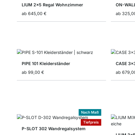
LIUM 2x5 Regal Wohnzimmer
ON-WALL
ab
645,00 €
ab
325,0
PIPE 101 Kleiderständer
CASE 3x
ab
99,00 €
ab
679,0
Nach Maß
Tiefpreis
P-SLOT 302 Wandregalsystem
LIUM 3x5