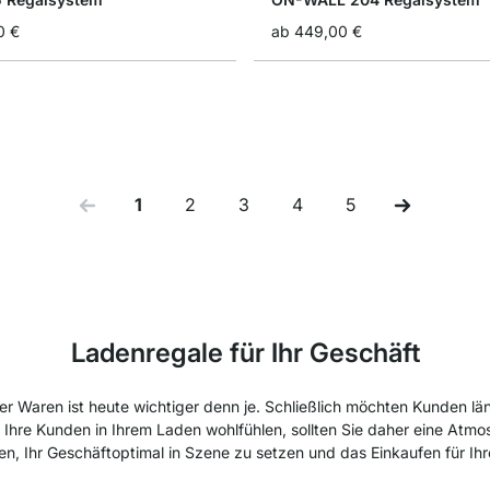
0 €
ab
449,00 €
1
2
3
4
5
Sie lesen gerade Seite
Seite
Seite
Seite
Seite
Ladenregale für Ihr Geschäft
rer Waren ist heute wichtiger denn je. Schließlich möchten Kunden l
 Ihre Kunden in Ihrem Laden wohlfühlen, sollten Sie daher eine Atmos
nen, Ihr Geschäftoptimal in Szene zu setzen und das Einkaufen für I