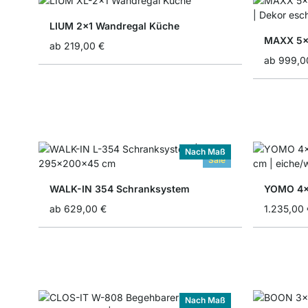
LIUM 2x1 Wandregal Küche
MAXX 5x
ab
219,00 €
ab
999,0
Nach Maß
Sale
WALK-IN 354 Schranksystem
YOMO 4x
ab
629,00 €
1.235,00 
Nach Maß