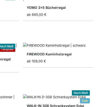
YOMO 3x5 Bücherregal
ab
665,00 €
Nach Maß
Tiefpreis
FIREWOOD Kaminholzregal
nregal
ab
109,00 €
Nach Maß
Sale
WALK-IN 308 Schranksystem Ecke