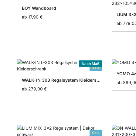
BOY Wandboard
LIUM 3x
ab
17,90 €
ab
779,0
Nach Maß
Sale
YOMO 4x
WALK-IN 303 Regalsystem Kleiderschrank
ab
399,0
ab
279,00 €
Sale