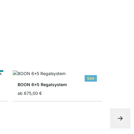
WALK-IN D
ab
12,95 €
ß
Sale
BOON 6x5 Regalsystem
ab
675,00 €