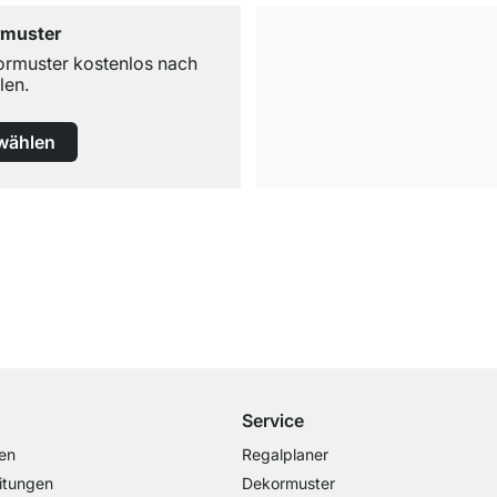
rmuster
ormuster kostenlos nach
len.
wählen
Kostenloser Versand
ab 100€ Bestellwert
Service
en
Regalplaner
itungen
Dekormuster