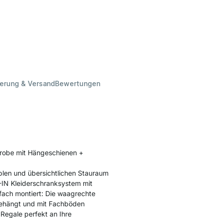
ferung & Versand
Bewertungen
erobe mit Hängeschienen +
blen und übersichtlichen Stauraum
K-IN Kleiderschranksystem mit
nfach montiert: Die waagrechte
ngehängt und mit Fachböden
 Regale perfekt an Ihre