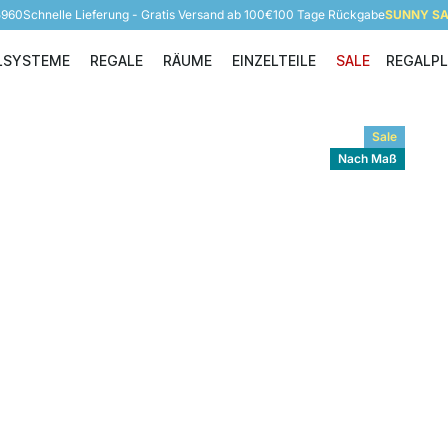
5960
Schnelle Lieferung - Gratis Versand ab 100€
100 Tage Rückgabe
SUNNY SAL
LSYSTEME
REGALE
RÄUME
EINZELTEILE
SALE
REGALP
Regalsysteme
Regale
Räume
Einzelteile
Sale
Nach Maß