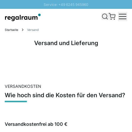
Service: +49 6245 945960
Direkt zum Inhalt
Schnelle Lieferung - Gratis Versand ab 100€
100 Tage Rückgabe
Startseite
Versand
SUNNY SALE: Bis zu 20% Rabatt
Versand und Lieferung
VERSANDKOSTEN
Wie hoch sind die Kosten für den Versand?
Versandkostenfrei ab 100 €