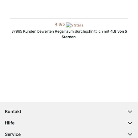
4.8
/
5
37965
Kunden bewerten Regalraum durchschnittlich mit
4.8
von
5
Sternen.
Top Kundenservice
Kostenloser Versand
100 Tage Rückgaberecht
Kontakt
contact@regalraum.com
Hilfe
+49 6245 945960
(Mo.‑Fr. 8 ‑ 17 Uhr)
Häufige Fragen
Service
Kontaktformular