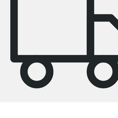
4.8
Unsere Regale wurden von
37928
Kunden durchschnittlich mit
4.8
von
5