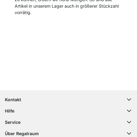
Artikel in unserem Lager auch in größerer Stückzahl
vorrätig.
Top Kundenservice
Kostenloser Versand
100 Tage Rückgaberecht
Kontakt
contact@regalraum.com
Hilfe
+49 6245 945960
(Mo.‑Fr. 8 ‑ 17 Uhr)
Häufige Fragen
Service
Kontaktformular
Montageanleitungen
Regalplaner
Über Regalraum
Versandinformationen