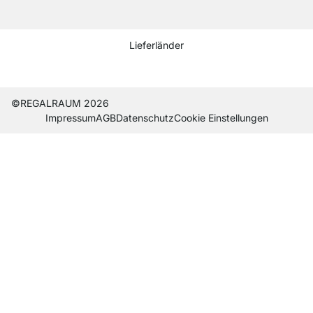
Social media Instagram
Social media Facebook
Social media Pinterest
Social media Youtube
Lieferländer
Current country
Lieferland wechseln
Lieferland wechseln
Lieferland wechseln
Lieferland wechseln
Lieferland wechseln
Lieferland wechseln
Lieferland wechseln
Lieferland wechseln
Lieferland wech
©REGALRAUM 2026
Impres­sum
AGB
Daten­schutz
Cookie Einstel­lungen