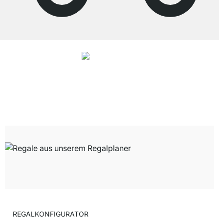
4.8
Unsere Produkte in der Kategorie Räume wurden von
33906
Kunden
durchschnittlich mit
4.8
von
5
Sternen bewertet.
Zu den Bewertungen
REGALKONFIGURATOR