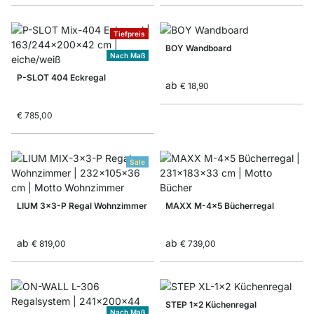
Tiefpreis
BOY Wandboard
Nach Maß
P-SLOT 404 Eckregal
ab
€ 18,90
€ 785,00
Sale
LIUM 3x3-P Regal Wohnzimmer
MAXX M-4x5 Bücherregal
ab
ab
€ 819,00
€ 739,00
STEP 1x2 Küchenregal
Nach Maß