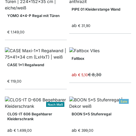
PIPE 01 Kleiderstange Wand
YOMO 4x4-P Regal mit Türen
ab
€ 31,90
€ 1.149,00
Faltbox
CASE 1x1 Regalwand
ab
€ 8,30
€ 5,10
€ 119,00
Sale
Nach Maß
CLOS-IT 606 Begehbarer
BOON 5x5 Stufenregal
Kleiderschrank
ab
ab
€ 1.499,00
€ 399,00