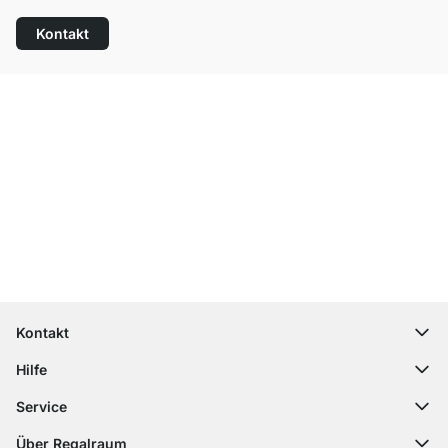
Kontakt
Top Kundenservice
Kostenloser Versand
100 Tage Rückgaberecht
Kontakt
contact@regalraum.com
Hilfe
+49 6245 945960
(Mo.‑Fr. 8 ‑ 17 Uhr)
Häufige Fragen
Service
Kontaktformular
Montageanleitungen
Regalplaner
Über Regalraum