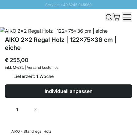
Service: +49 6245 945960
Direkt zum Inhalt
Schnelle Lieferung - Gratis Versand ab 100€
100 Tage Rückgabe
SUNNY SALE: Bis zu 20% Rabatt
AIKO 2x2 Regal Holz | 122x75x36 cm |
eiche
€ 255,00
inkl. MwSt. | Versand kostenlos
Lieferzeit: 1 Woche
Individuell anpassen
Menge
In den Warenkorb
AIKO - Standregal Holz