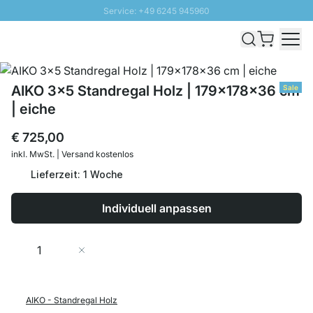
Service: +49 6245 945960
Direkt zum Inhalt
Schnelle Lieferung - Gratis Versand ab 100€
100 Tage Rückgabe
SUNNY SALE: Bis zu 20% Rabatt
AIKO 3x5 Standregal Holz | 179x178x36 cm
Sale
| eiche
€ 725,00
inkl. MwSt. | Versand kostenlos
Lieferzeit: 1 Woche
Individuell anpassen
Menge
In den Warenkorb
AIKO - Standregal Holz