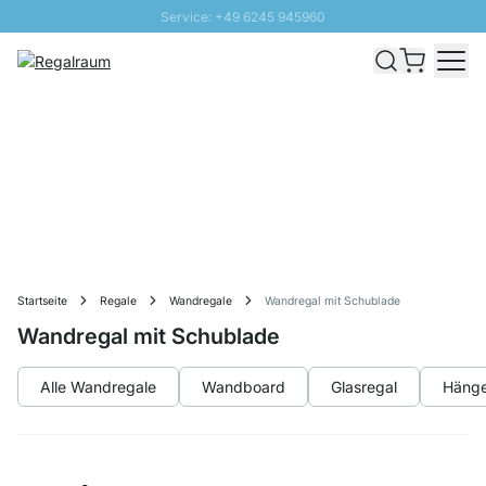
Service: +49 6245 945960
Direkt zum Inhalt
Schnelle Lieferung - Gratis Versand ab 100€
100 Tage Rückgabe
SUNNY SALE: Bis zu 20% Rabatt
Startseite
Regale
Wandregale
Wandregal mit Schublade
Wandregal mit Schublade
Alle Wandregale
Wandboard
Glasregal
Hänge