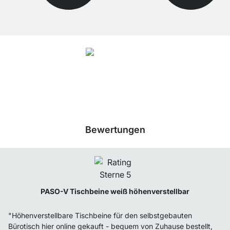
4.8
Unsere Produkte in der Kategorie Tischbeine wurden von
33943
Kunden
durchschnittlich mit
4.8
von
5
Sternen bewertet.
Zu den Bewertungen
Bewertungen
PASO-V Tischbeine weiß höhenverstellbar
"Höhenverstellbare Tischbeine für den selbstgebauten
Bürotisch hier online gekauft - bequem von Zuhause bestellt,