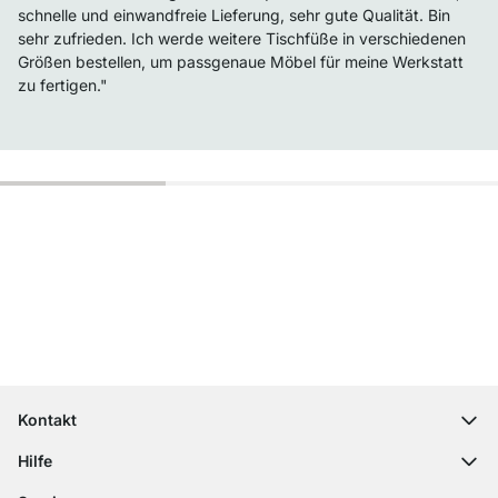
schnelle und einwandfreie Lieferung, sehr gute Qualität. Bin
sehr zufrieden. Ich werde weitere Tischfüße in verschiedenen
Größen bestellen, um passgenaue Möbel für meine Werkstatt
zu fertigen."
Top Kundenservice
Kostenloser Versand
100 Tage Rückgaberecht
Kontakt
contact@regalraum.com
Hilfe
+49 6245 945960
(Mo.‑Fr. 8 ‑ 17 Uhr)
Häufige Fragen