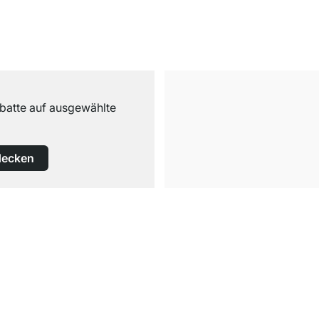
abatte auf ausgewählte
decken
Kostenloser Versand
ab 100€ Bestellwert