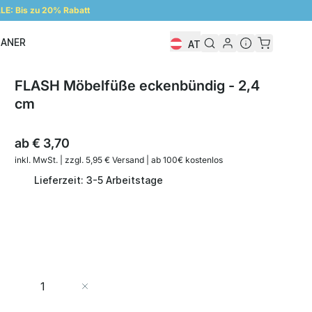
E: Bis zu 20% Rabatt
LANER
AT
Regalplaner
FLASH Möbelfüße eckenbündig - 2,4
cm
ab
€ 3,70
inkl. MwSt. | zzgl. 5,95 € Versand | ab 100€ kostenlos
Lieferzeit: 3-5 Arbeitstage
Menge
In den Warenkorb