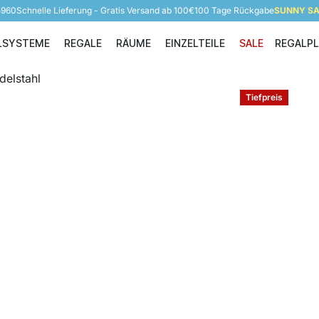
5960
Schnelle Lieferung - Gratis Versand ab 100€
100 Tage Rückgabe
SUNNY SAL
LSYSTEME
REGALE
RÄUME
EINZELTEILE
SALE
REGALP
Regalsysteme
Regale
Räume
Einzelteile
Tiefpreis