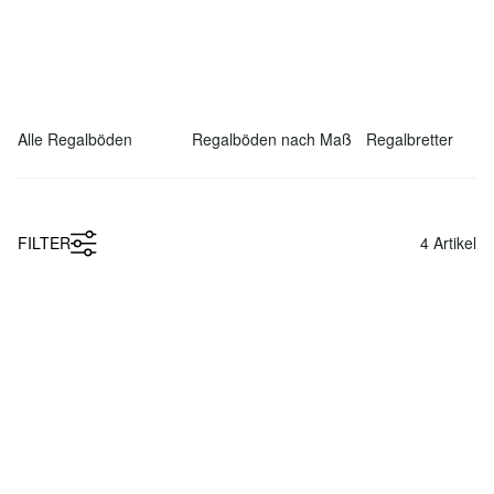
FILTER
4
Artikel
Tiefpreis
Nach Maß
Nach Maß
BOARD Regalböden nach Maß -
Einlegeböden nach Maß - 1,8/1,9
1,8/1,9 cm
cm
ab
ab
€ 14,50
€ 18,90
Nach Maß
Tiefpreis
Nach Maß
Drahtböden
ON-WALL Regalböden
ab
€ 14,50
ab
€ 15,90
Zeige
4
Artikel