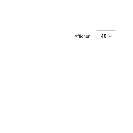
Afficher
s niches
issez ici les
tablettes étagère
aux dimensions de
ire dans votre
pièce,
armoire ou placard.
BOARD
BOARD