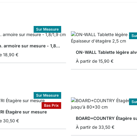
Sur Measure
Su
Planche p. armoire sur mesure - 1,8/1,9 cm
ON-WALL Tablette légère alv
e
18,90 €
À partir de
15,90 €
Sur Measure
Su
Bas Prix
I Étagère sur mesure
e
30,50 €
À partir de
33,50 €