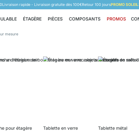
60
Livraison rapide - Livraison gratuite dès 100€
Retour 100 jours
PROMO SOLEIL:
DULABLE
ÉTAGÈRE
PIÈCES
COMPOSANTS
PROMOS
CO
Étagère modulable
Étagère
Pièces
Composants
sur mesure
he pour étagère
Tablette en verre
Tablette métal