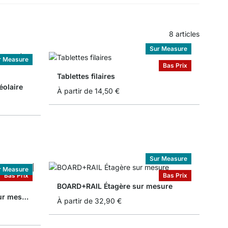
8
articles
Sur Measure
r Measure
Bas Prix
Tablettes filaires
éolaire
À partir de
14,50 €
Sur Measure
r Measure
Bas Prix
Bas Prix
BOARD+RAIL Étagère sur mesure
BOARD+COUNTRY Étagère sur mesure
À partir de
32,90 €