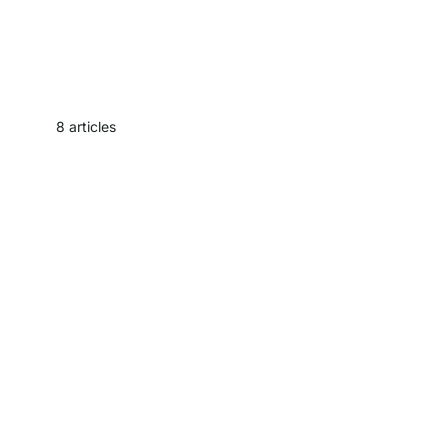
8
articles
Les pla
Que diriez-vous de planches sur mesure, qui répon
votre choix, qui s'adaptent parfaiteme