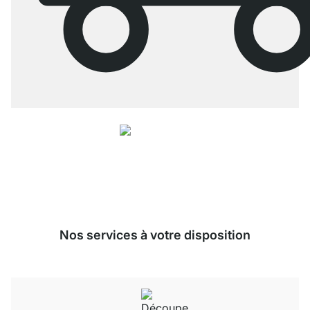
4.7
Nos produits de la catégorie Configurateur ont été évalués par
26486
clients avec une note moyenne de
4.7
étoiles sur
5
.
Vers les avis
Nos services à votre disposition