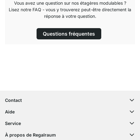
Vous avez une question sur nos étagères modulables ?
Lisez notre FAQ - vous y trouverez peut-être directement la
réponse à votre question.
Questions fréquentes
Service clientèle compétent
Livraison gratuite
Droit de retour de 100 jours
Contact
contact@regalraum.com
Aide
+49 6245 945960
(Lun - Ven 8h ‑ 17h)
Questions fréquentes
Service
Formulaire de contact
Notices de montage
Configurateur
À propos de Regalraum
Expédition