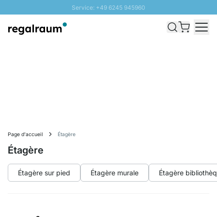
Service: +49 6245 945960
Aller au contenu
Livraison rapide - Livraison gratuite dès 100€
Retour 100 jours
PROMO SOLEIL: Jusqu'à 20% de remise
Page d'accueil
Étagère
Étagère
Étagère sur pied
Étagère murale
Étagère bibliothè