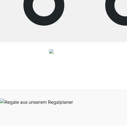
4.7
Nos produits de la catégorie Étagère ont été évalués par
26486
clients avec
une note moyenne de
4.7
étoiles sur
5
.
Vers les avis