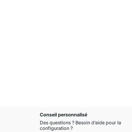
AIKO 3x5 É
725,00 €
Conseil personnalisé
Des questions ? Besoin d’aide pour la
configuration ?