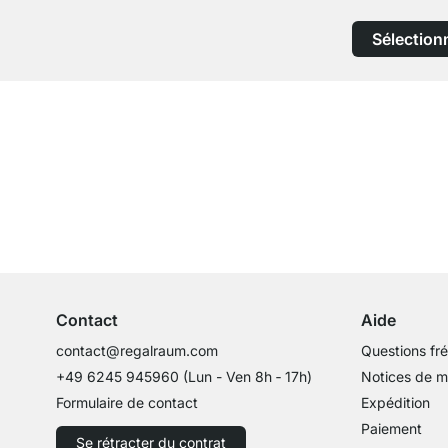
Sélection
Service clientèle compétent
Conseils d'experts
Contact
Aide
contact@regalraum.com
Questions fr
+49 6245 945960
(Lun - Ven 8h ‑ 17h)
Notices de 
Formulaire de contact
Expédition
Paiement
Se rétracter du contrat