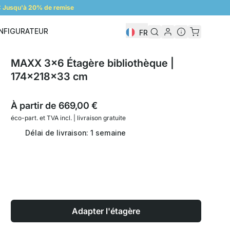
 Jusqu'à 20% de remise
NFIGURATEUR
FR
Configurateur
MAXX 3x6 Étagère bibliothèque |
174x218x33 cm
À partir de
669,00 €
éco-part. et
TVA incl. | livraison gratuite
Délai de livraison: 1 semaine
Adapter l'étagère