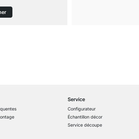
ner
Livraison gratuite
dès 100€ (valeur commande)
Service
équentes
Configurateur
montage
Échantillon décor
Service découpe