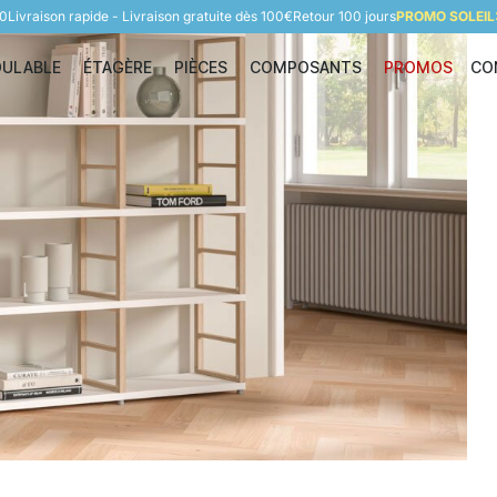
60
Livraison rapide - Livraison gratuite dès 100€
Retour 100 jours
PROMO SOLEIL:
DULABLE
ÉTAGÈRE
PIÈCES
COMPOSANTS
PROMOS
CO
Étagère modulable
Étagère
Pièces
Composants