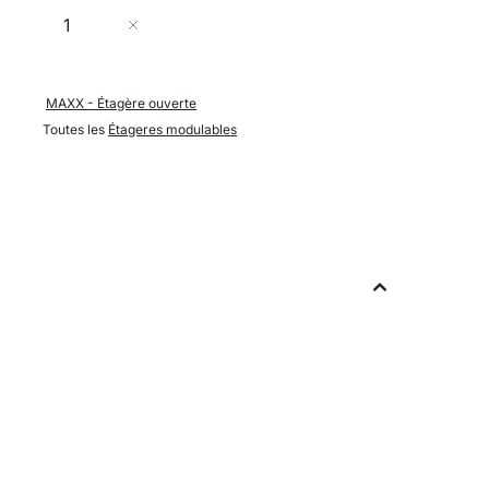
Quantité
Ajouter au panier
MAXX - Étagère ouverte
Toutes les
Étageres modulables