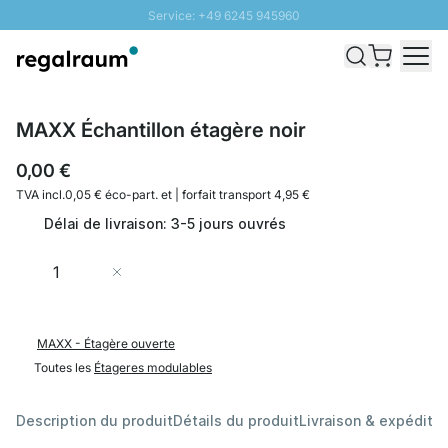
Service: +49 6245 945960
Aller au contenu
Livraison rapide - Livraison gratuite dès 100€
Retour 100 jours
PROMO SOLEIL: Jusqu'à 20% de remise
MAXX Échantillon étagère noir
0,00 €
TVA incl.
0,05 € éco-part. et
| forfait transport 4,95 €
Délai de livraison: 3-5 jours ouvrés
Quantité
Ajouter au panier
MAXX - Étagère ouverte
Toutes les
Étageres modulables
Description du produit
Détails du produit
Livraison & expéditio