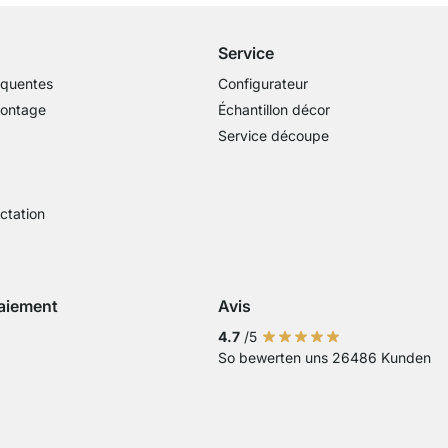
Service
équentes
Configurateur
montage
Échantillon décor
Service découpe
actation
aiement
Avis
Visa
ment avec Mastercard
Paiement par carte bancaire
Paiement avec Paypal
Paiement avec Klarna Sofort
4.7
/5
So bewerten uns 26486 Kunden
 virement bancaire