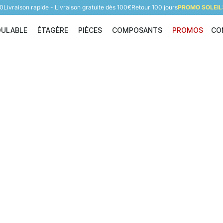
60
Livraison rapide - Livraison gratuite dès 100€
Retour 100 jours
PROMO SOLEIL:
DULABLE
ÉTAGÈRE
PIÈCES
COMPOSANTS
PROMOS
CO
Étagère modulable
Étagère
Pièces
Composants