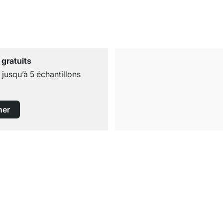
 gratuits
usqu’à 5 échantillons
ner
Livraison gratuite
dès 100€ (valeur commande)