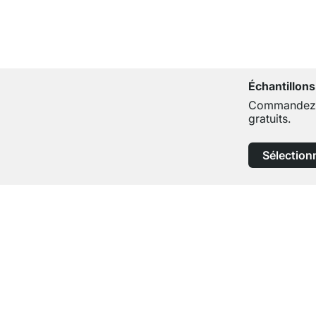
Échantillons
Commandez j
gratuits.
Sélection
Service clientèle compétent
Conseils d'experts