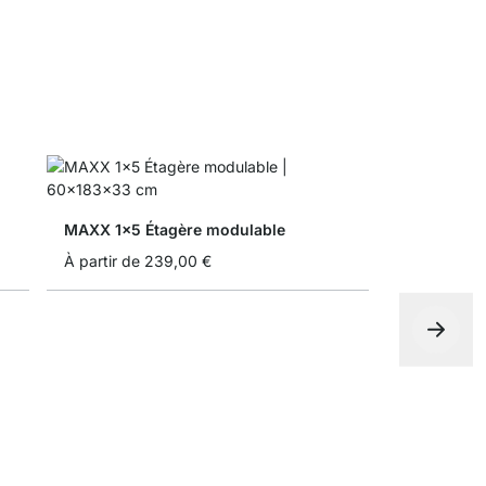
MAXX 1x5 Étagère modulable
À partir de
239,00 €
MAXX 6x6 
À partir de