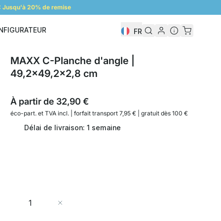
 Jusqu'à 20% de remise
NFIGURATEUR
FR
Configurateur
MAXX C-Planche d'angle |
49,2x49,2x2,8 cm
À partir de
32,90 €
éco-part. et
TVA incl. | forfait transport 7,95 € | gratuit dès 100 €
Délai de livraison: 1 semaine
Quantité
Ajouter au panier