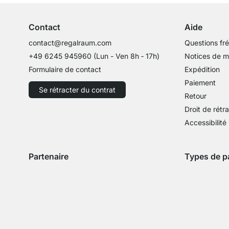
Contact
Aide
contact@regalraum.com
Questions fr
+49 6245 945960
(Lun - Ven 8h ‑ 17h)
Notices de 
Formulaire de contact
Expédition
Paiement
Se rétracter du contrat
Retour
Droit de rétr
Accessibilité
Partenaire
Types de p
Expédition avec GLS
Expédition avec Schenker
Zahlung mit 
Paie
Paiement par