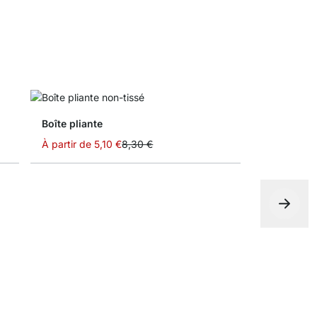
Boîte pliante
À partir de
5,10 €
8,30 €
Boîte de r
À partir de