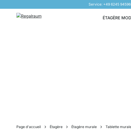
Service: +49 6245 9459
Aller au contenu
ÉTAGÈRE MO
Page d'accueil
Étagère
Étagère murale
Tablette mural