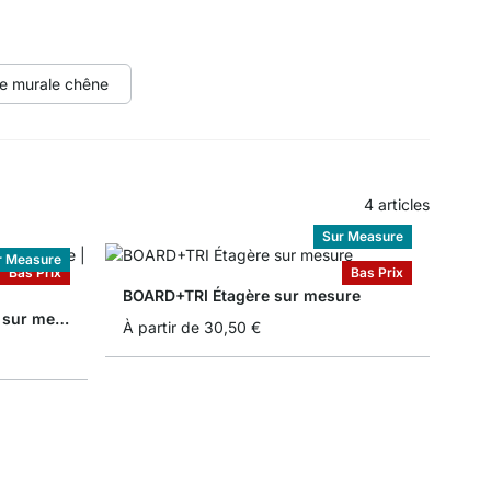
te murale chêne
4
articles
Sur Measure
r Measure
Bas Prix
Bas Prix
BOARD+TRI Étagère sur mesure
BOARD+RAIL Étagère cuisine sur mesure
À partir de
30,50 €