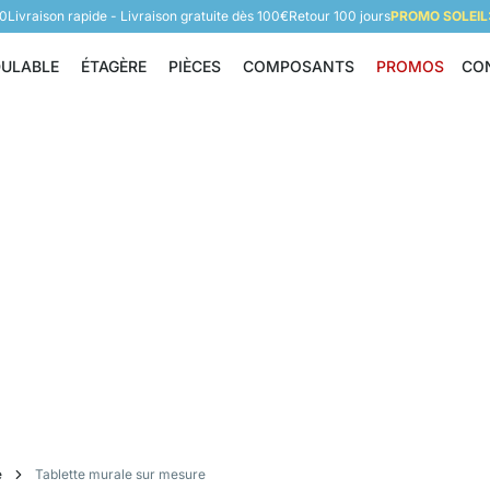
60
Livraison rapide - Livraison gratuite dès 100€
Retour 100 jours
PROMO SOLEIL:
DULABLE
ÉTAGÈRE
PIÈCES
COMPOSANTS
PROMOS
CO
Étagère modulable
Étagère
Pièces
Composants
e
Tablette murale sur mesure