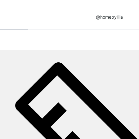
@homebylilia ​