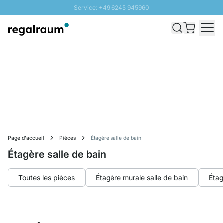
Service: +49 6245 945960
Aller au contenu
Livraison rapide - Livraison gratuite dès 100€
Retour 100 jours
PROMO SOLEIL: Jusqu'à 20% de remise
Page d'accueil
Pièces
Étagère salle de bain
Étagère salle de bain
Toutes les pièces
Étagère murale salle de bain
Étag