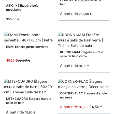
LIUM 1x2-P Étagère salle de
bain
AIKO 1x5 Étagère bois
modulable
À partir de
285,00 €
305,00 €
EMMI Échelle porte-serviette
ROUND+JAM Étagère murale
salle de bain verre
Prix spécial
59,50 €
45,90 €
À partir de
18,90 €
CORNER+FLAC Étagère d'angle
en verre
LITE+CUADRO Étagère murale
salle de bain
À partir de
24,50 €
16,90 €
À partir de
15,90 €