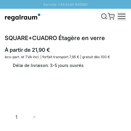
Service: +49 6245 945960
Aller au contenu
Livraison rapide - Livraison gratuite dès 100€
Retour 100 jours
PROMO SOLEIL: Jusqu'à 20% de remise
SQUARE+CUADRO Étagère en verre
À partir de
21,90 €
éco-part. et
TVA incl. | forfait transport 7,95 € | gratuit dès 100 €
Délai de livraison: 3-5 jours ouvrés
Quantité
Ajouter au panier