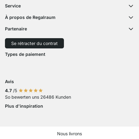
Questions fréquentes
Service
Formulaire de contact
Notices de montage
Configurateur
À propos de Regalraum
Expédition
Échantillon décor
L'équipe
Paiement
Partenaire
Service découpe
Revue de presse
Retour
Expédition avec GLS
Expédition avec Schenker
Se rétracter du contrat
Droit de rétractation
Accessibilité
Types de paiement
Zahlung mit Visa
Paiement avec Mastercard
Paiement par carte bancaire
Paiement avec Paypal
Paiement avec Klarna Sofort
Paiement par virement ba
Avis
4.7
/5
So bewerten uns 26486 Kunden
Plus d'inspiration
Nous livrons