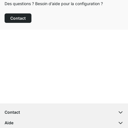
Des questions ? Besoin d’aide pour la configuration ?
Contact
Service clientèle compétent
Livraison gratuite
Droit de retour de 100 jours
Contact
contact@regalraum.com
Aide
+49 6245 945960
(Lun - Ven 8h ‑ 17h)