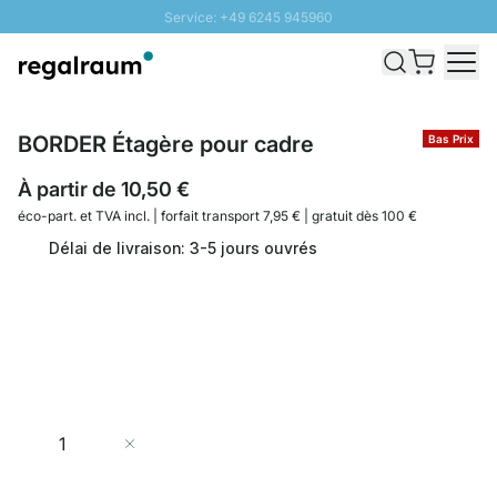
Service: +49 6245 945960
Aller au contenu
Livraison rapide - Livraison gratuite dès 100€
Retour 100 jours
PROMO SOLEIL: Jusqu'à 20% de remise
BORDER Étagère pour cadre
Bas Prix
À partir de
10,50 €
éco-part. et
TVA incl. | forfait transport 7,95 € | gratuit dès 100 €
Délai de livraison: 3-5 jours ouvrés
Quantité
Ajouter au panier