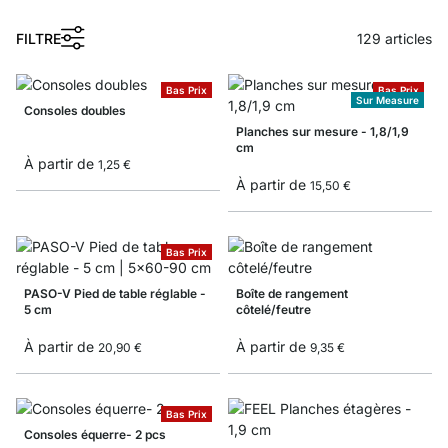
FILTRE
129
articles
Bas Prix
Bas Prix
Sur Measure
Consoles doubles
Planches sur mesure - 1,8/1,9
cm
À partir de
1,25 €
À partir de
15,50 €
Bas Prix
PASO-V Pied de table réglable -
Boîte de rangement
5 cm
côtelé/feutre
À partir de
À partir de
20,90 €
9,35 €
Bas Prix
Consoles équerre- 2 pcs