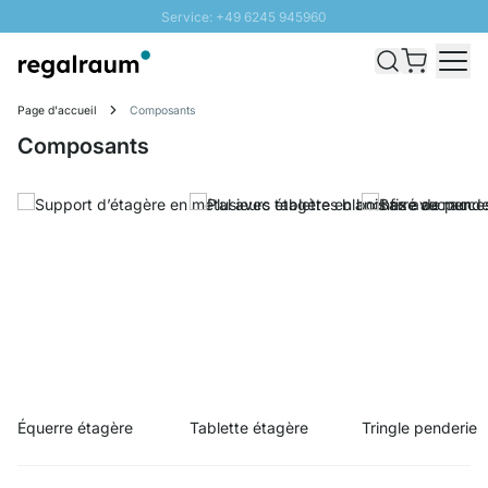
Service: +49 6245 945960
Aller au contenu
Livraison rapide - Livraison gratuite dès 100€
Retour 100 jours
Page d'accueil
Composants
PROMO SOLEIL: Jusqu'à 20% de remise
Composants
Équerre étagère
Tablette étagère
Tringle penderie