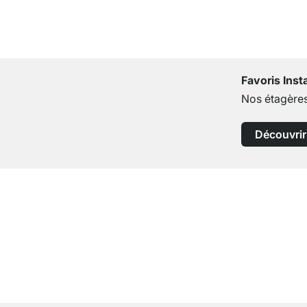
Favoris Ins
Nos étagères
Découvrir
Service clientèle compétent
Conseils d'experts