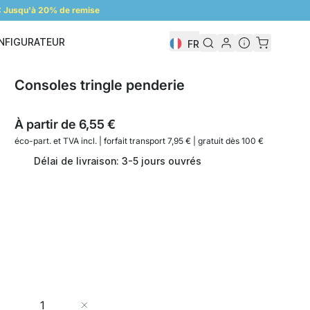
 Jusqu'à 20% de remise
NFIGURATEUR
FR
Configurateur
Consoles tringle penderie
À partir de
6,55 €
éco-part. et
TVA incl. | forfait transport 7,95 € | gratuit dès 100 €
Délai de livraison: 3-5 jours ouvrés
Quantité
Ajouter au panier