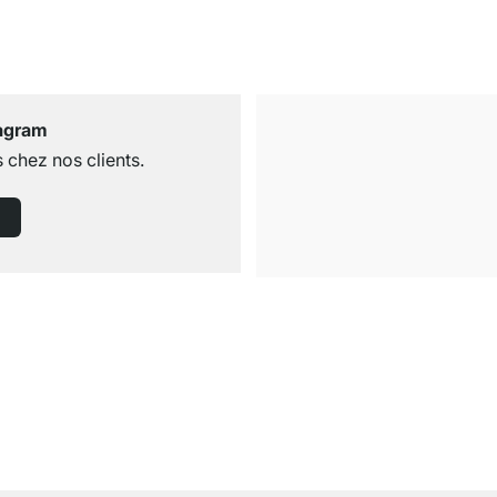
tagram
 chez nos clients.
Livraison gratuite
dès 100€ (valeur commande)