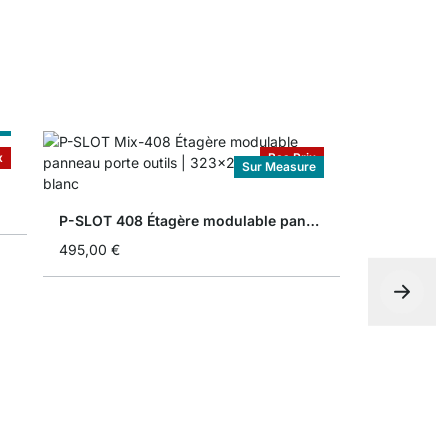
e
x
Bas Prix
Sur Measure
P-SLOT 408 Étagère modulable panneau porte outils
495,00 €
P-SLOT 404
785,00 €