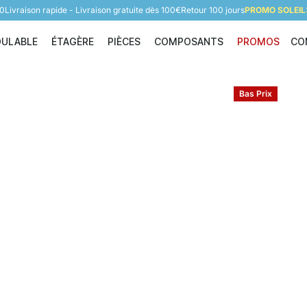
60
Livraison rapide - Livraison gratuite dès 100€
Retour 100 jours
PROMO SOLEIL:
DULABLE
ÉTAGÈRE
PIÈCES
COMPOSANTS
PROMOS
CO
Étagère modulable
Étagère
Pièces
Composants
Bas Prix