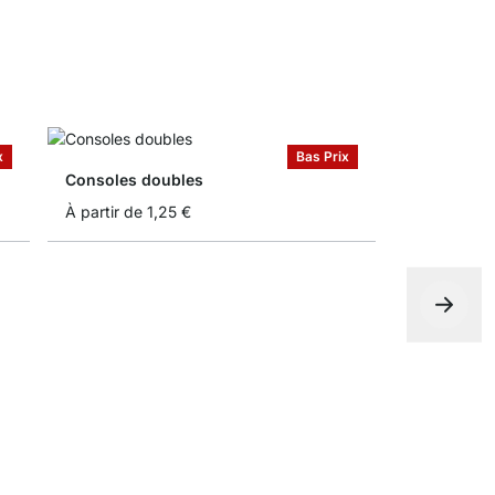
x
Bas Prix
Consoles doubles
À partir de
1,25 €
Tablettes e
À partir de