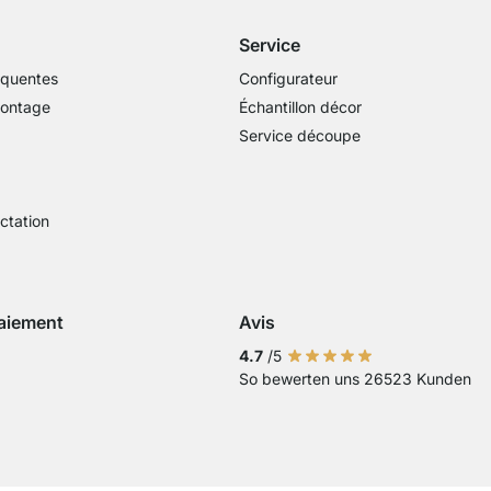
Service
équentes
Configurateur
montage
Échantillon décor
Service découpe
actation
aiement
Avis
Visa
ment avec Mastercard
Paiement par carte bancaire
Paiement avec Paypal
Paiement avec Klarna Sofort
4.7
/5
So bewerten uns 26523 Kunden
 virement bancaire