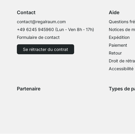
Contact
Aide
contact@regalraum.com
Questions fr
+49 6245 945960
(Lun - Ven 8h ‑ 17h)
Notices de 
Formulaire de contact
Expédition
Paiement
Se rétracter du contrat
Retour
Droit de rétr
Accessibilité
Partenaire
Types de p
Expédition avec GLS
Expédition avec Schenker
Zahlung mit 
Paie
Paiement par