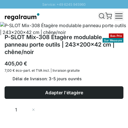
Service: +49 6245 945960
Aller au contenu
Livraison rapide - Livraison gratuite dès 100€
Retour 100 jours
PROMO SOLEIL: Jusqu'à 20% de remise
P-SLOT Mix-308 Étagère modulable
Bas Prix
Sur Measure
panneau porte outils | 243x200x42 cm |
chêne/noir
405,00 €
7,00 € éco-part. et
TVA incl. | livraison gratuite
Délai de livraison: 3-5 jours ouvrés
Adapter l'étagère
Quantité
Ajouter au panier