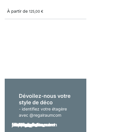
À partir de
125,00 €
P-SLOT 408 Étagère m
porte outils
495,00 €
Dévoilez-nous votre
style de déco
- identifiez votre étagère
avec @regalraumcom