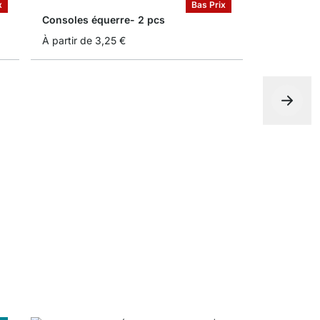
x
Bas Prix
Consoles équerre- 2 pcs
À partir de
3,25 €
BOOK Cons
À partir de
e