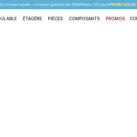
60
Livraison rapide - Livraison gratuite dès 100€
Retour 100 jours
PROMO SOLEIL:
DULABLE
ÉTAGÈRE
PIÈCES
COMPOSANTS
PROMOS
CO
Étagère modulable
Étagère
Pièces
Composants