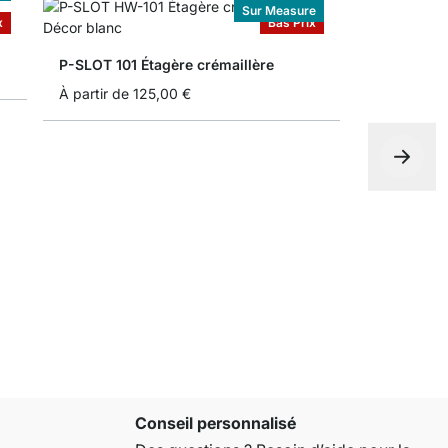
Sur Measure
x
Bas Prix
P-SLOT 101 Étagère crémaillère
À partir de
125,00 €
P-SLOT 201
À partir de
Conseil personnalisé