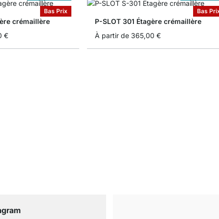
Bas Prix
Bas Pri
re crémaillère
P-SLOT 301 Étagère crémaillère
0 €
À partir de
365,00 €
tagram