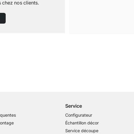
 chez nos clients.
Livraison gratuite
dès 100€ (valeur commande)
Service
équentes
Configurateur
montage
Échantillon décor
Service découpe