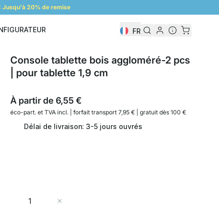
 Jusqu'à 20% de remise
NFIGURATEUR
FR
Configurateur
Console tablette bois aggloméré-2 pcs
| pour tablette 1,9 cm
À partir de
6,55 €
éco-part. et
TVA incl. | forfait transport 7,95 € | gratuit dès 100 €
Délai de livraison: 3-5 jours ouvrés
Quantité
Ajouter au panier