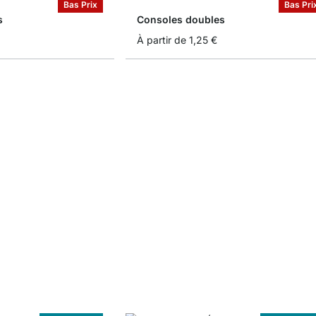
Bas Prix
Bas Pri
s
Consoles doubles
À partir de
1,25 €
Sur Measure
Sur Measur