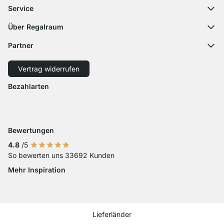
Häufige Fragen
Service
Kontaktformular
Montageanleitungen
Regalplaner
Über Regalraum
Versandinformationen
Dekormuster
Über uns
Zahlungsarten
Partner
Zuschnittservice
Karriere
Rücksendung
Versand mit GLS
Versand mit Schenker
Presse
Vertrag widerrufen
Widerruf
Barrierefreiheit
Bezahlarten
Zahlung mit Visa
Zahlung mit Mastercard
Zahlung mit Paypal
Zahlung mit Sofort Kasse
Zahlung mit Vorkasse
Bewertungen
4.8
/5
So bewerten uns 33692 Kunden
Mehr Inspiration
Social media Instagram
Social media Facebook
Social media Pinterest
Social media Youtube
Lieferländer