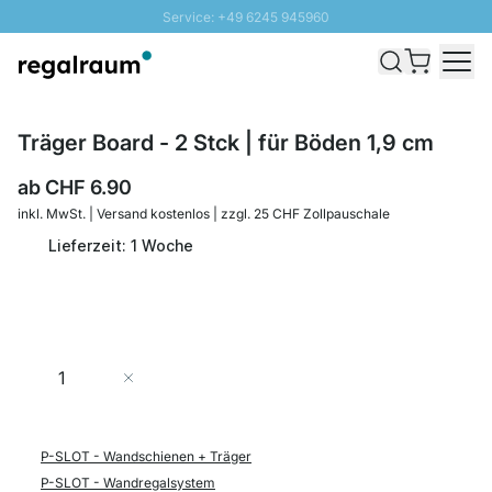
Service: +49 6245 945960
Direkt zum Inhalt
Versand & Zoll gratis ab 300 CHF
100 Tage Rückgaberecht
SUNNY SALE: Bis zu 20% Rabatt
Träger Board - 2 Stck | für Böden 1,9 cm
ab
CHF 6.90
inkl. MwSt. | Versand kostenlos | zzgl. 25 CHF Zollpauschale
Lieferzeit: 1 Woche
Menge
In den Warenkorb
P-SLOT - Wandschienen + Träger
P-SLOT - Wandregalsystem