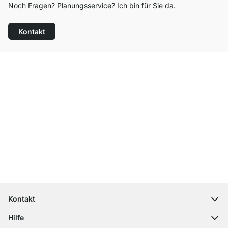
Noch Fragen? Planungsservice? Ich bin für Sie da.
Kontakt
Top Kundenservice
Versand & Zoll gratis ab 300 CHF
100 Tage Rückgaberecht
Kontakt
contact@regalraum.com
Hilfe
+49 6245 945960
(Mo.‑Fr. 8 ‑ 17 Uhr)