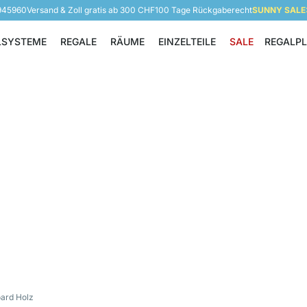
 945960
Versand & Zoll gratis ab 300 CHF
100 Tage Rückgaberecht
SUNNY SALE: 
LSYSTEME
REGALE
RÄUME
EINZELTEILE
SALE
REGALP
Regalsysteme
Regale
Räume
Einzelteile
ard Holz