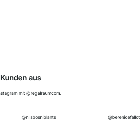
 Kunden aus
Instagram mit
@regalraumcom
.
@nilsbosniplants​
@berenicefallot​