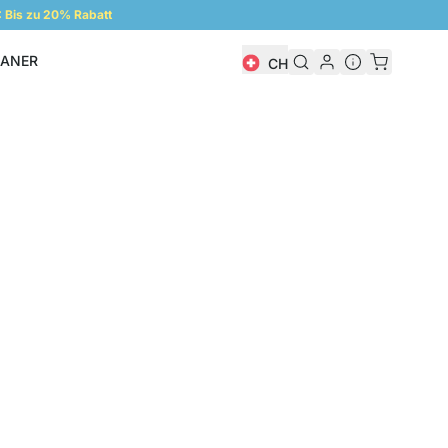
Bis zu 20% Rabatt
LANER
CH
Regalplaner