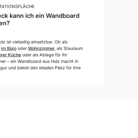
TATIONSFLÄCHE
ck kann ich ein Wandboard
zen?
z ist vielseitig einsetzbar. Ob als
r
im Büro
oder
Wohnzimmer,
als Stauraum
Ihrer Küche
oder als Ablage für Ihr
mer – ein Wandboard aus Holz macht in
ur und bietet den idealen Platz für Ihre