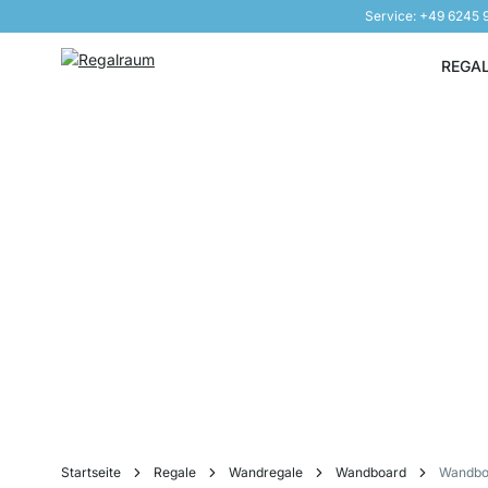
Service: +49 6245
Direkt zum Inhalt
REGA
Startseite
Regale
Wandregale
Wandboard
Wandbo