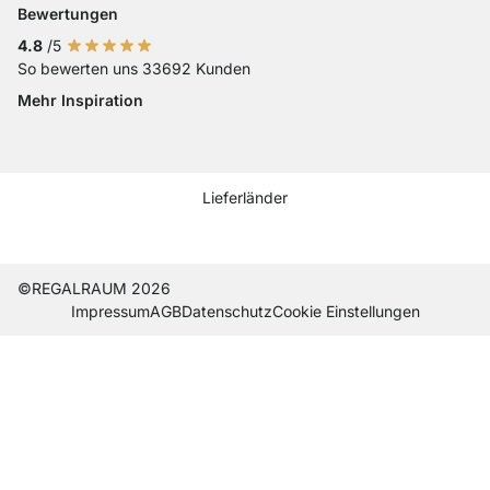
Bewertungen
4.8
/5
So bewerten uns 33692 Kunden
Mehr Inspiration
Social media Instagram
Social media Facebook
Social media Pinterest
Social media Youtube
Lieferländer
Current country
Lieferland wechseln
Lieferland wechseln
Lieferland wechseln
Lieferland wechseln
Lieferland wechseln
Lieferland wechseln
Lieferland wechseln
Lieferland wechseln
Lieferland wech
©REGALRAUM 2026
Impres­sum
AGB
Daten­schutz
Cookie Einstel­lungen