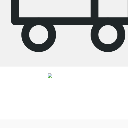
4.8
Unsere Produkte in der Kategorie Eckregal wurden von
33692
Kunden
durchschnittlich mit
4.8
von
5
Sternen bewertet.
Zu den Bewertungen