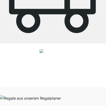
4.8
Unsere Produkte in der Kategorie Eckregal wurden von
33692
Kunden
durchschnittlich mit
4.8
von
5
Sternen bewertet.
Zu den Bewertungen