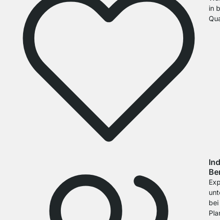
in 
Qua
Ind
Be
Exp
unt
bei
Pla