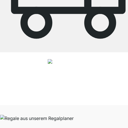
4.8
Unsere Produkte in der Kategorie Eckregal wurden von
37928
Kunden
durchschnittlich mit
4.8
von
5
Sternen bewertet.
Zu den Bewertungen