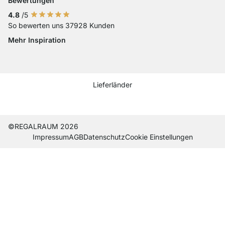
Bewertungen
4.8
/5
So bewerten uns 37928 Kunden
Mehr Inspiration
Social media Instagram
Social media Facebook
Social media Pinterest
Social media Youtube
Lieferländer
Aktuelles Lieferland
Lieferland wechseln
Lieferland wechseln
Lieferland wechseln
Lieferland wechseln
Lieferland wechseln
Lieferland wechseln
Lieferland wechseln
Lieferland wechseln
Lieferland wech
©REGALRAUM 2026
Impres­sum
AGB
Daten­schutz
Cookie Einstel­lungen