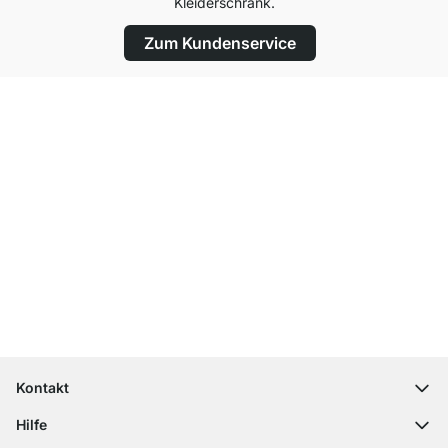
Kleiderschrank.
Zum Kundenservice
Top Kundenservice
Kostenloser Versand
100 Tage Rückgaberecht
Kontakt
contact@regalraum.com
Hilfe
+49 6245 945960
(Mo.‑Fr. 8 ‑ 17 Uhr)