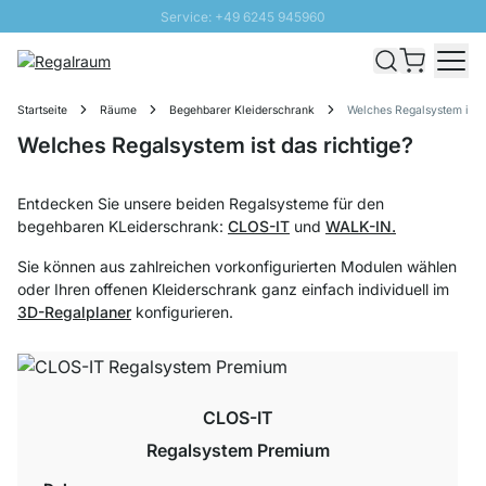
Service: +49 6245 945960
Direkt zum Inhalt
Schnelle Lieferung - Gratis Versand ab 100€
100 Tage Rückgabe
Startseite
Räume
Begehbarer Kleiderschrank
Welches Regalsystem ist d
SUNNY SALE: Bis zu 20% Rabatt
Welches Regalsystem ist das richtige?
Entdecken Sie unsere beiden Regalsysteme für den
begehbaren KLeiderschrank:
CLOS-IT
und
WALK-IN.
Sie können aus zahlreichen vorkonfigurierten Modulen wählen
oder Ihren offenen Kleiderschrank ganz einfach individuell im
3D-Regalplaner
konfigurieren.
CLOS-IT
Regalsystem Premium