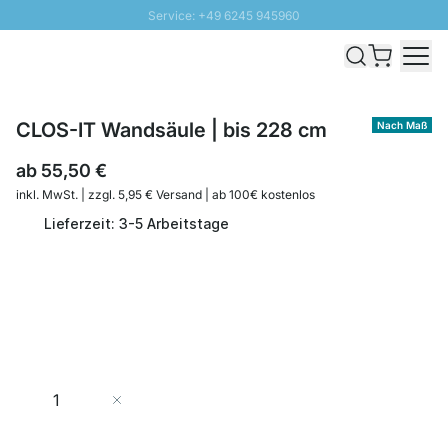
Service: +49 6245 945960
Direkt zum Inhalt
Schnelle Lieferung - Gratis Versand ab 100€
100 Tage Rückgabe
SUNNY SALE: Bis zu 20% Rabatt
CLOS-IT Wandsäule | bis 228 cm
Nach Maß
ab
55,50 €
inkl. MwSt. | zzgl. 5,95 € Versand | ab 100€ kostenlos
Lieferzeit: 3-5 Arbeitstage
Menge
In den Warenkorb