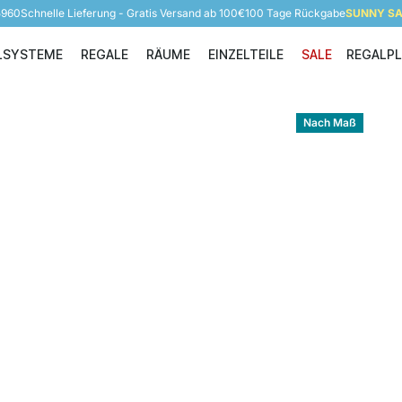
5960
Schnelle Lieferung - Gratis Versand ab 100€
100 Tage Rückgabe
SUNNY SAL
LSYSTEME
REGALE
RÄUME
EINZELTEILE
SALE
REGALP
Regalsysteme
Regale
Räume
Einzelteile
Nach Maß