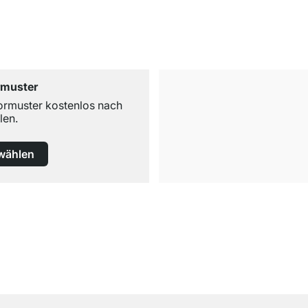
rmuster
ormuster kostenlos nach
len.
wählen
Kostenloser Versand
ab 100€ Bestellwert