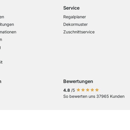
Service
en
Regalplaner
itungen
Dekormuster
mationen
Zuschnittservice
n
g
it
n
Bewertungen
Visa
ng mit Mastercard
Zahlung mit Paypal
Zahlung mit Sofort Kasse
Zahlung mit Vorkasse
4.8
/5
So bewerten uns 37965 Kunden
Aktuelles Lieferland
Lieferland wechseln
Lieferland wechseln
Lieferland wechseln
Lieferland wechseln
Lieferland wechseln
Lieferland wechseln
Lieferland wechs
Lieferland we
Lieferlan
Lieferländer