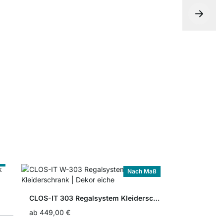
CLOS-IT S
ab
9,90 €
ß
Nach Maß
CLOS-IT 303 Regalsystem Kleiderschrank
ab
449,00 €