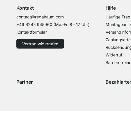
Kontakt
Hilfe
contact@regalraum.com
Häufige Frag
+49 6245 945960
(Mo.‑Fr. 8 ‑ 17 Uhr)
Montageanle
Kontaktformular
Versandinfor
Zahlungsarte
Vertrag widerrufen
Rücksendun
Widerruf
Barrierefreihe
Partner
Bezahlarte
Versand mit GLS
Versand mit Schenker
Zahlung mit 
Zahlu