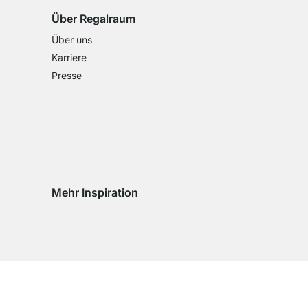
Über Regalraum
Über uns
Karriere
Presse
Mehr Inspiration
Social media Instagram
Social media Facebook
Social media Pinterest
Social media Youtube
eln
chseln
d wechseln