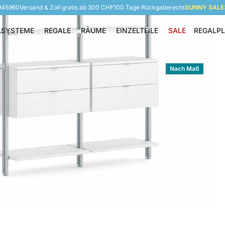
 945960
Versand & Zoll gratis ab 300 CHF
100 Tage Rückgaberecht
SUNNY SALE: 
LSYSTEME
REGALE
RÄUME
EINZELTEILE
SALE
REGALP
Regalsysteme
Regale
Räume
Einzelteile
Nach Maß