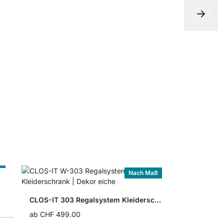
CLOS-IT S
CHF 10.50
ß
Nach Maß
CLOS-IT 303 Regalsystem Kleiderschrank
ab
CHF 499.00